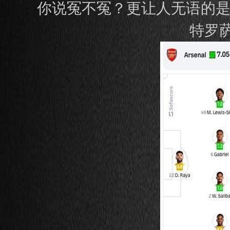
你说冤不冤？更让人无语的是
特罗