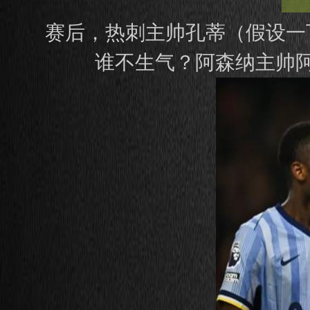
赛后，热刺主帅孔蒂（假设一
谁不生气？阿森纳主帅