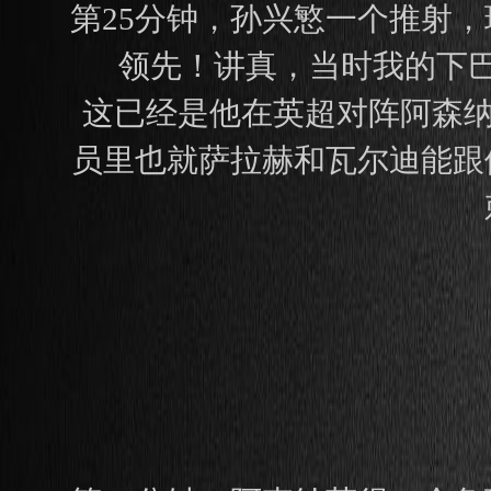
第25分钟，孙兴慜一个推射
领先！讲真，当时我的下
这已经是他在英超对阵阿森纳制
员里也就萨拉赫和瓦尔迪能跟