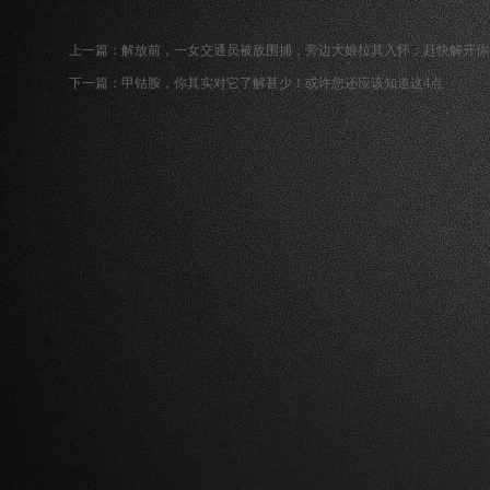
上一篇：
解放前，一女交通员被敌围捕，旁边大娘拉其入怀：赶快解开你
下一篇：
甲钴胺，你其实对它了解甚少！或许您还应该知道这4点